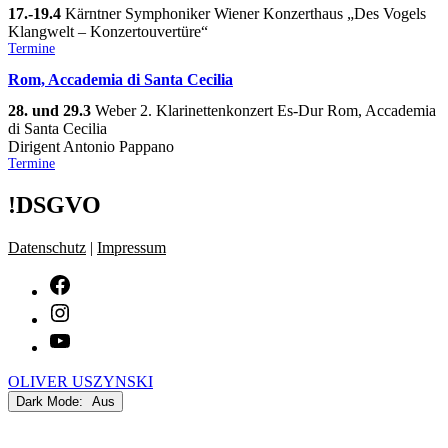
17.-19.4
Kärntner Symphoniker Wiener Konzerthaus „Des Vogels
Klangwelt – Konzertouvertüre“
Kategorisiert
Termine
als
Rom, Accademia di Santa Cecilia
28. und 29.3
Weber 2. Klarinettenkonzert Es-Dur Rom, Accademia
di Santa Cecilia
Dirigent Antonio Pappano
Kategorisiert
Termine
als
!DSGVO
Datenschutz
|
Impressum
facebook
Instagram
youtube
OLIVER USZYNSKI
Dark Mode: