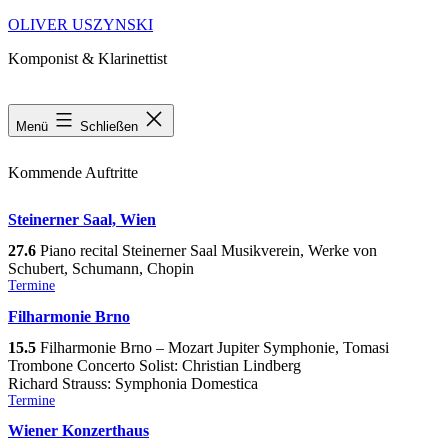
Zum
OLIVER USZYNSKI
Inhalt
Komponist & Klarinettist
springen
Termine
Menü
Schließen
Kommende Auftritte
Steinerner Saal, Wien
27.6
Piano recital Steinerner Saal Musikverein, Werke von
Schubert, Schumann, Chopin
Kategorisiert
Termine
als
Filharmonie Brno
15.5
Filharmonie Brno – Mozart Jupiter Symphonie, Tomasi
Trombone Concerto Solist: Christian Lindberg
Richard Strauss: Symphonia Domestica
Kategorisiert
Termine
als
Wiener Konzerthaus