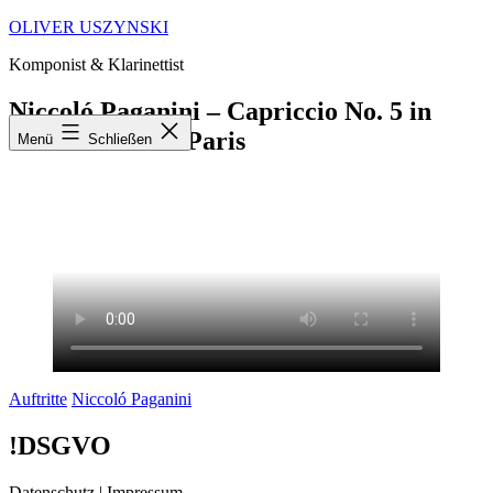
Zum
OLIVER USZYNSKI
Inhalt
Komponist & Klarinettist
springen
Niccoló Paganini – Capriccio No. 5 in
Notre Dame de Paris
Menü
Schließen
Kategorisiert
Verschlagwortet
Auftritte
Niccoló Paganini
als
mit
!DSGVO
Datenschutz
|
Impressum