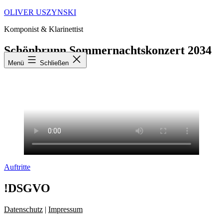
Zum
OLIVER USZYNSKI
Inhalt
Komponist & Klarinettist
springen
Schönbrunn Sommernachtskonzert 2034
Menü
Schließen
Kategorisiert
Auftritte
als
!DSGVO
Datenschutz
|
Impressum