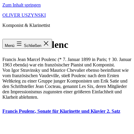
Zum Inhalt springen
OLIVER USZYNSKI
Komponist & Klarinettist
Francis Poulenc
Menü
Schließen
Francis Jean Marcel Poulenc (* 7. Januar 1899 in Paris; † 30. Januar
1963 ebenda) war ein französischer Pianist und Komponist.
Von Igor Stravinsky und Maurice Chevalier ebenso beeinflusst wie
vom französischen Vaudeville, stieß Poulenc nach dem Ersten
Weltkrieg zu einer Gruppe junger Komponisten um Erik Satie und
den Schriftsteller Jean Cocteau, genannt Les Six, deren Mitglieder
den Impressionismus zugunsten einer größeren Einfachheit und
Klarheit ablehnten.
Francis Poulenc, Sonate für Klarinette und Klavier 2. Satz