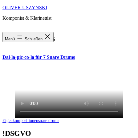
Zum
OLIVER USZYNSKI
Inhalt
Komponist & Klarinettist
springen
snare drums
Menü
Schließen
Dal-la-pic-co-la für 7 Snare Drums
Kategorisiert
Verschlagwortet
Eigenkompositionen
snare drums
als
mit
!DSGVO